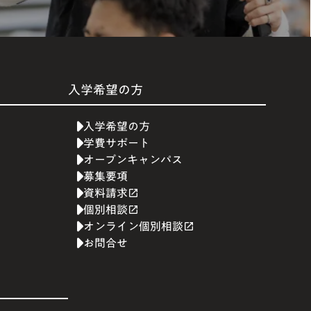
入学希望の方
入学希望の方
学費サポート
オープンキャンパス
募集要項
資料請求
launch
個別相談
launch
オンライン個別相談
launch
お問合せ