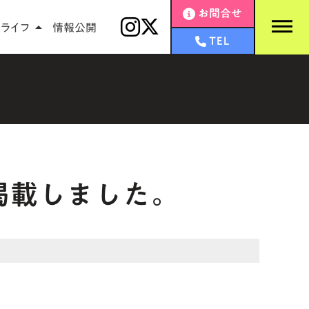
お問合せ
dehaze
ライフ
情報公開
arrow_drop_up
TEL
掲載しました。