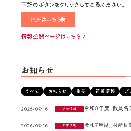
下記のボタンをクリックしてご覧ください。
PDFはこちら
情報公開ページはこちら
keyboard_arrow_right
お知らせ
すべて
お知らせ
重要
新着情報
プ
令和8年度_教員名
2026/07/16
新着情報
令和7年度_財産目
2026/07/16
新着情報