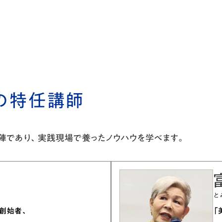
の特任講師
であり、実践現場で養ったノウハウを学べます。
と
創始者、
「