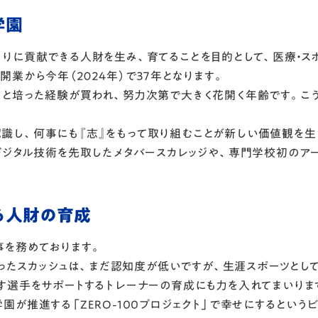
学園
りに貢献できる人財を生み、育てることを目的として、医療・スポ
業から今年（２０２４年）で３７年となります。
と培った経験が買われ、努力次第で大きく花開く年齢です。こ
強く認識し、何事にも『志』をもって取り組むことが新しい価値観を
デジタル技術を先取したメタバースカレッジや、専門学校初のア
る人財の育成
事を務めております。
なったスカッシュは、まだ認知度が低いですが、生涯スポーツと
す選手をサポートするトレーナーの育成にも力を入れてまいりま
が推進する「ZERO-100プロジェクト」で幸せにするという