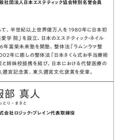
般社団法人日本エステティック協会特別名誉会員
して、半世紀以上世界億万人を 1980年に日本初
美愛学 院」を設立、日本のエステティック・ネイル
96年富榮未来塾を開塾、整体法「ラムンラマ整
2002年に癒しの整体法「日本さくら式お手当療術
校と姉妹校提携を結び、日本における代替医療の
久邇宮記念賞、東久邇宮文化褒賞を受章。
服部 真人
っとり・まさと
式会社ロジック・ブレイン代表取締役