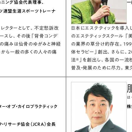
ョニング協会代表理事、
一
ーツ連盟生涯スポーツトレーナ
ィレクターとして、不定愁訴改
日本にエステティックを導入
ースし、その後「背骨コンデ
のエステティックスクール 「
どの痛みは仙骨のゆがみと神経
の業界の草分け的存在。19
トから一般の多くの人々の痛
体セラピー」創出、さらに、
法®」を創出し、各国の一流
普及・発展のために尽力。東
は
－・オブ・カイロプラクティック
株
・リサーチ協会（JCRA）会長