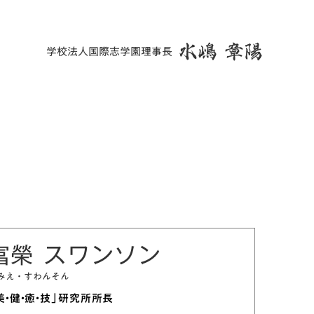
水嶋 章陽
学校法人国際志学園理事長
富榮 スワンソン
みえ・すわんそん
美・健・癒・技」研究所所長