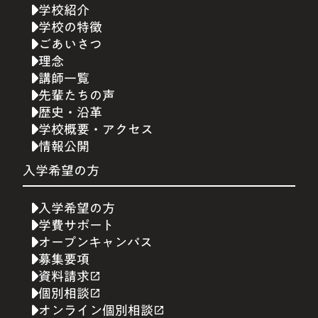
学校紹介
学校の特徴
ごあいさつ
理念
講師一覧
先輩たちの声
歴史・沿革
学校概要・アクセス
情報公開
入学希望の方
入学希望の方
学費サポート
オープンキャンパス
募集要項
資料請求
launch
個別相談
launch
オンライン個別相談
launch